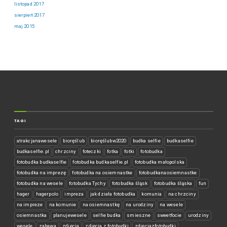
listopad 2017
sierpień 2017
maj 2015
TAGI
atrakcjanawesele
bioręślub
bioręślubw2020
budka selfie
budkaselfie
budkaselfie.pl
chrzciny
foteczki
fotka
fotki
fotobudka
fotobudka budkaselfie
fotobudka budkaselfie.pl
fotobudka małopolska
fotobudka na imprezę
fotobudka na osiemnastke
fotobudkanaosiemnastke
fotobudka na wesele
fotobudka Tychy
fotobudka śląsk
fotobudka śląska
fun
hager
hagerpolo
impreza
jak działa fotobudka
komunia
na chrzciny
na impreze
na komunie
na osiemnastkę
na urodziny
na wesele
osiemnastka
planujewesele
selfie budka
smieszne
sweetfocie
urodziny
wesele
zabawa
zdjęcia
zdjęcia z fotobudki
zdjęciazfotobudki