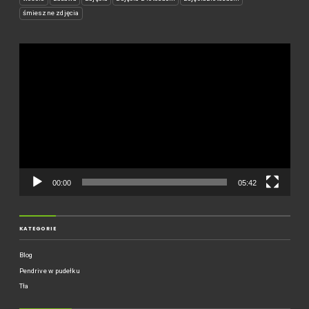
śmieszne zdjęcia
Odtwarzacz
video
00:00
05:42
KATEGORIE
Blog
Pendrive w pudełku
Tła